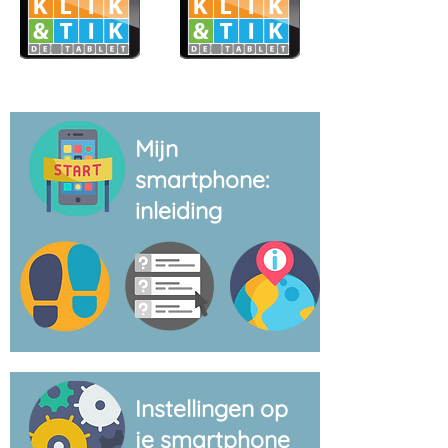
Mijn
smartphone:
inleiding
Instellingen op
je smartphone