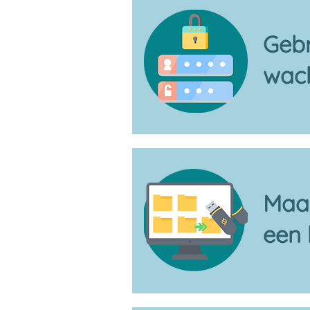
Gebr
wac
Maa
een