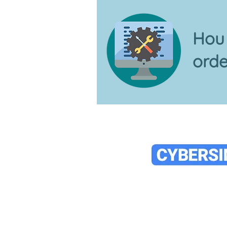
Hou 
ord