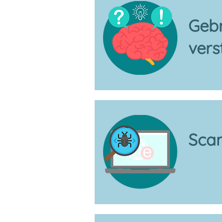
Gebr
vers
Scan