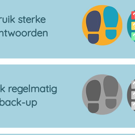
uik sterke
htwoorden
k regelmatig
 back-up