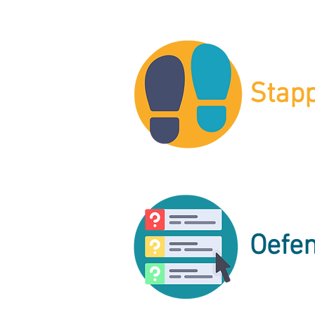
Stap
Oefe