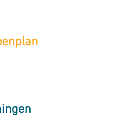
penplan
ningen